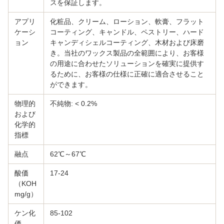
スを保証します。
アプリ
化粧品、クリーム、ローション、軟膏、フラット
ケーシ
コーティング、キャンドル、ペストリー、ハード
ョン
キャンディシェルコーティング、木材および床磨
き。当社のワックス製品の全範囲により、お客様
の用途に合わせたソリューションを確実に提供す
るために、お客様の仕様に正確に適合させること
ができます。
物理的
不純物: < 0.2%
および
化学的
指標
融点
62℃～67℃
酸価
17-24
（KOH
mg/g）
ケン化
85-102
価