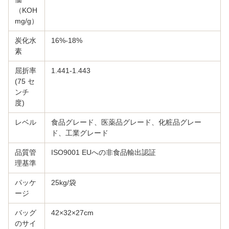
（KOH
mg/g）
炭化水
16%-18%
素
屈折率
1.441-1.443
(75 セ
ンチ
度)
レベル
食品グレード、医薬品グレード、化粧品グレー
ド、工業グレード
品質管
ISO9001 EUへの非食品輸出認証
理基準
パッケ
25kg/袋
ージ
バッグ
42×32×27cm
のサイ