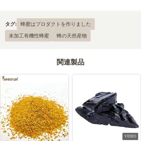
5.0
最近の50件のレビューに基づいて
タグ:
蜂蜜はプロダクトを作りました
5
100%
未加工有機性蜂蜜
蜂の天然産物
4
0
3
0
2
0
1
0
関連製品
safiyah Maghrabi,
S
Dec 9.2024
افضل شركة تعاملت معها ✨
VIDEO