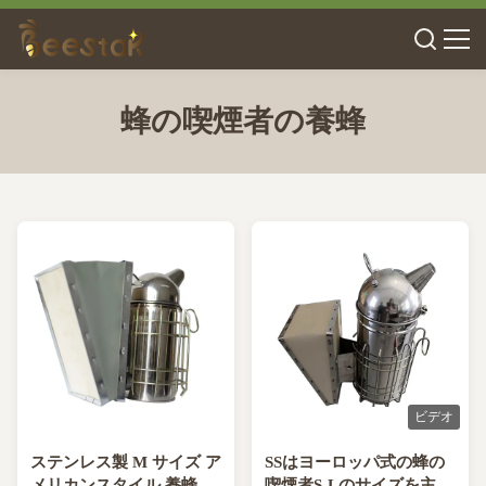
蜂の喫煙者の養蜂
ビデオ
ステンレス製 M サイズ ア
SSはヨーロッパ式の蜂の
メリカンスタイル 養蜂用
喫煙者S-Lのサイズを主演