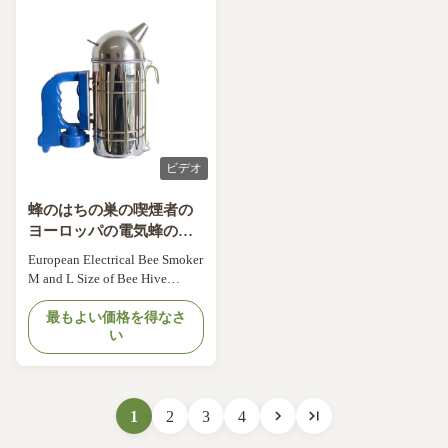
not include Features : 1. Bee
Made from stainless steel or
Star beehive smoker is the best
galvanized, it is lightweight, ...
tool to ...
ビデオ
蜂のはちの巣の喫煙者の
ヨーロッパの電気蜂の喫
煙者Lサイズ
European Electrical Bee Smoker
M and L Size of Bee Hive
Smoker Descriptions of
Electrical Bee Hive Smoker:
最もよい価格を得なさ
い
Item NO. Size Diameter(cm)
Height(cm) FOB Price
(USD/PCS) Description 04ZY-
38 M/L 10.5 29/31 7.3/8.9
European style, stainless steel,
1
2
3
4
round, cowhide bellow box