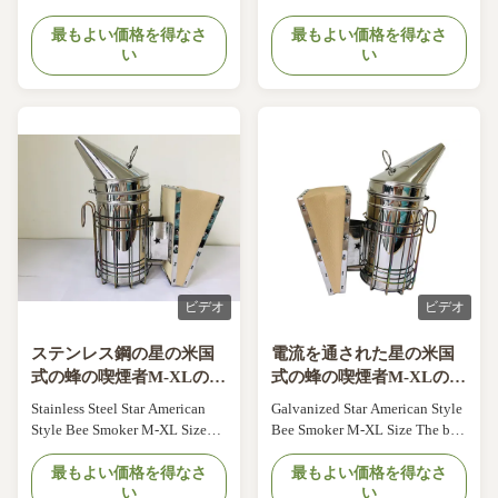
With Leather Bellow Box S-L
Smoker Descriptions of Bee
Size Specification: American
最もよい価格を得なさ
Hive Smokers: ITEM NO.
最もよい価格を得なさ
い
い
style ,M size Material: 201
Products name Reference photo
stainless steel and atificial
Specification 04XX-15 SS
leather bellow box Diameter
Round bee smoker S with
10.3cm , Height 19cm Without
cowhide bellow box
inner tank Regarding the bee
Specification: European style ,S
smoker , we have American style
size Material: stainless steel,
and ...
cowskin below box Diameter 8...
ビデオ
ビデオ
ステンレス鋼の星の米国
電流を通された星の米国
式の蜂の喫煙者M-XLのサ
式の蜂の喫煙者M-XLのサ
イズ
イズ
Stainless Steel Star American
Galvanized Star American Style
Style Bee Smoker M-XL Size
Bee Smoker M-XL Size The bee
ITEM NO.Products
fear smog and will leave when
nameReference
最もよい価格を得なさ
they meet the smog. In this way ,
最もよい価格を得なさ
い
い
photoSpecification:04XF-07SS
the beekeeper can pick up and