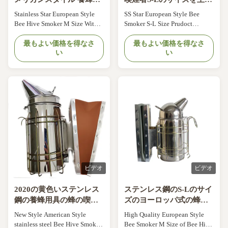
蜂の巣燻製器
する
Stainless Star European Style
SS Star European Style Bee
Bee Hive Smoker M Size With
Smoker S-L Size Prudoct
Round Head SS Star European
description: ITEM NO. Products
Style Bee Smoker M Size of Bee
最もよい価格を得なさ
name Reference photo
最もよい価格を得なさ
い
い
Hive Smoker Specification
Specification: 04XF-04 SS Star
Type: American style Size: M
European style bee smoker S
Material: Best quality stainless
Specification: American style ,S
steel and leather bellow box
size Material: Best quality
Diameter: 10.2cm Height:
stainless steel and leather
29.5cm Features: Without inner
bellow box Diameter 10.2cm ,
tank Bee ...
Height 26.8cm ...
ビデオ
ビデオ
2020の黄色いステンレス
ステンレス鋼のS-Lのサイ
鋼の養蜂用具の蜂の喫煙
ズのヨーロッパ式の蜂の
者
喫煙者
New Style American Style
High Quality European Style
stainless steel Bee Hive Smoker
Bee Smoker M Size of Bee Hive