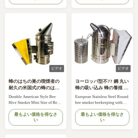
Star American style bee smoker
inspect the beehive safely.So,
M Material: Best quality
people use this characteristic of
stainless steel and leather
bees to make a bee smoker .It is
bellow boxDiameter 10.5cm ,
very easy and safe . ITEM NO.
Height 29.5cmWithout inner
Products name ...
tank04XF-10SS Star American
style bee smoker ...
ビデオ
ビデオ
蜂のはちの巣の喫煙者の
ヨーロッパ型不?? 鋼 丸い
耐久の米国式の蜂のはち
蜂の吸い込み 蜂の養殖 内
の巣の喫煙者の小型サイ
部缶付き
Durable American Style Bee
European Stainless Steel Round
ズ
Hive Smoker Mini Size of Bee
bee smoker beekeeping with
Hive Smoker Details: Product
inner tin M Descriptions: A
name: Mini American style bee
最もよい価格を得なさ
surrounding wire grid protects
最もよい価格を得なさ
い
い
smoker Style: American style
you from the heat of the smoker,
,Mini size Material: 201
allowing you to safely smoke
stainless steel and atificial
your hives throughout your
leather bellow box inner tank
inspection or harvest. Features: