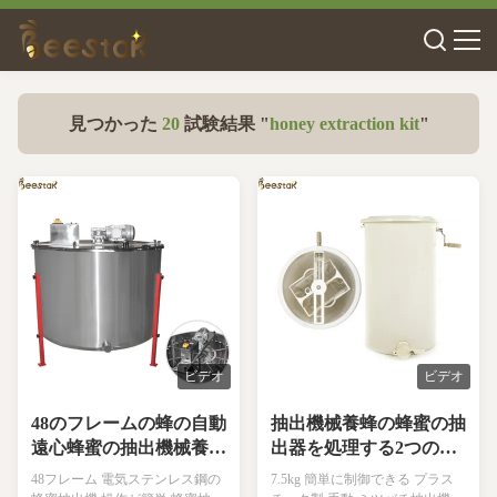
見つかった
20
試験結果 "
honey extraction kit
"
ビデオ
ビデオ
48のフレームの蜂の自動
抽出機械養蜂の蜂蜜の抽
遠心蜂蜜の抽出機械養蜂
出器を処理する2つのフ
の電気ステンレス鋼の蜂
レームのプラスチック手
48フレーム 電気ステンレス鋼の
7.5kg 簡単に制御できる プラス
蜜の抽出器
動蜂蜜