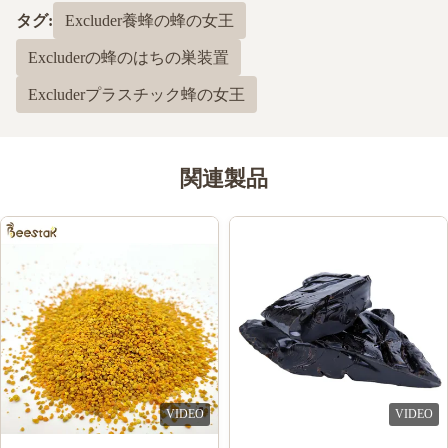
最近の50件のレビューに基づいて
タグ:
Excluder養蜂の蜂の女王
5
100%
Excluderの蜂のはちの巣装置
4
0
3
0
Excluderプラスチック蜂の女王
2
0
1
0
関連製品
Shawn Olson
S
Feb 23.2024
Very happy with this product! It is exactly what I wanted and
much better than last time I bought n=mouse guards elsewhere,
Thank you!
Joe Ellis
J
Mar 24.2023
VIDEO
VIDEO
Love the items