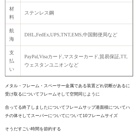
材
ステンレス鋼
料
航
DHL,FedEx,UPS,TNT,EMS,中国郵便局など
海
支
PayPal,Visaカード,マスターカード,貿易保証,TT,
払
ウェスタンユニオンなど
い
メタル・フレーム・スペーサー
金属である
装置
どれ
切断がある
に
受け取る
について
フレーム
そして
空間
同じように
合ってる
終了しました
について
フレーム
サップ
港
面積
について
ハ
チの体
そして
スーパー
について
について
10フレームサイズ
そうだ
すごい
時間を節約する