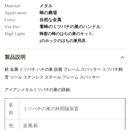
Material:
メタル
Application:
蜂の農場
Color:
自然な金属
Use For:
養蜂のミツバチの巣のハンドル
High Light:
,
蜂蜜の蜂のはちの巣のキット
jのホックのはちの巣用具
製品説明
鉄 金属 ミツバチ ハチの巣 設備 フレーム スパッサー ミツバチ飼
育 ツール ステンレス スチール フレーム スパッサー
アイアンメタルミツバチの巣の詳細:
名
ミツバチの巣の枠間隔装置
前
色
金属,銀