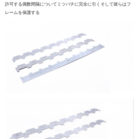
許可する
偶数間隔
について
ミツバチ
に
完全に
引く
そして彼らは
フ
レームを保護する