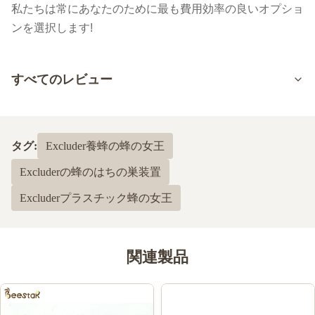
私たちは常にあなたのために最も費用効率の良いオプショ
ンを選択します!
すべてのレビュー
5.0
最近の50件のレビューに基づいて
タグ:
Excluder養蜂の蜂の女王
5
100%
Excluderの蜂のはちの巣装置
4
0
3
0
Excluderプラスチック蜂の女王
2
0
1
0
関連製品
Shawn Olson
S
Feb 23.2024
Very happy with this product! It is exactly what I wanted and