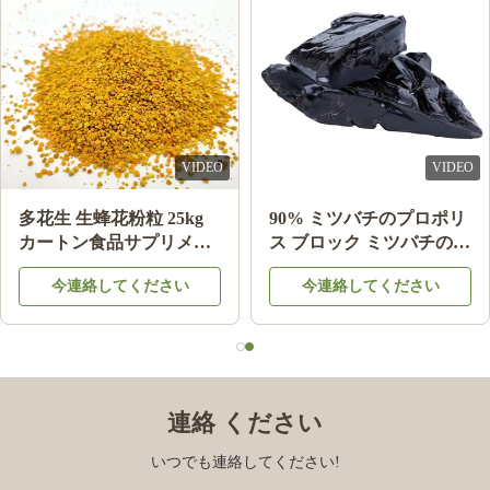
much better than last time I bought n=mouse guards elsewhere,
Thank you!
Joe Ellis
J
Mar 24.2023
VIDEO
VIDEO
Love the items
多花生 生蜂花粉粒 25kg
90% ミツバチのプロポリ
カートン食品サプリメン
ス ブロック ミツバチの製
ト
品 ミツバチの星から健康
今連絡してください
今連絡してください
のために
連絡 ください
いつでも連絡してください!