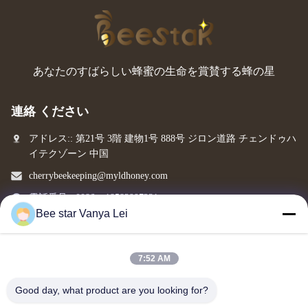
あなたのすばらしい蜂蜜の生命を賞賛する蜂の星
連絡 ください
アドレス:: 第21号 3階 建物1号 888号 ジロン道路 チェンドゥハ
イテクゾーン 中国
cherrybeekeeping@myldhoney.com
電話番号:: 0086---18582997231
Bee star Vanya Lei
7:52 AM
Copyright © 2018-2026 BEE STAR TO GLORIFY YOUR WONDERFUL HONEY
LIFE. All Rights Reserved.
Good day, what product are you looking for?