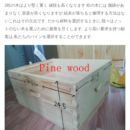
2松の木はより堅く重く 値段も高くなります 松の木には 傷跡があ
まりなく 容姿が良くなりますが 結末が落ちると修理する方法はな
いこれはその欠点です. だから材料を選択するときに,我々はノッ
トのない木を選ぶために最善を尽くします. より高い要求を持つ顧
客は,私たちのパインを選択することができます.