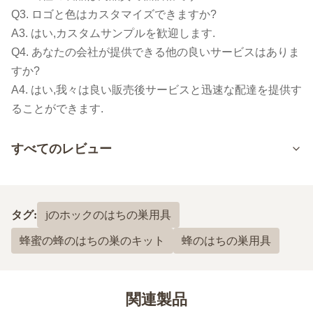
Q3. ロゴと色はカスタマイズできますか?
A3. はい,カスタムサンプルを歓迎します.
Q4. あなたの会社が提供できる他の良いサービスはありま
すか?
A4. はい,我々は良い販売後サービスと迅速な配達を提供す
ることができます.
すべてのレビュー
5.0
最近の50件のレビューに基づいて
タグ:
jのホックのはちの巣用具
5
100%
蜂蜜の蜂のはちの巣のキット
蜂のはちの巣用具
4
0
3
0
2
0
1
0
関連製品