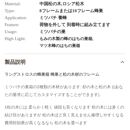
Material:
中国松の木,ロシア松木
Type:
8フレームまたは10フレーム蜂巣
Application:
ミツバチ 養蜂
Feature:
荷物を外して 到着時に組み立てます
Usage:
ミツバチの巣
High Light:
,
もみの木製の蜂のはちの巣箱
マツ木蜂のはちの巣箱
製品説明
ラングストロスの蜂巣箱 蜂巣と松の木材のフレーム
ミツバチの巣箱の2種類の木材があります: 杉の木と松の木 ((あな
たの要求に応じてカスタマイズすることができます).
1松の木には 柔らかく軽く 値段も安くなります 松の木には多くの
結び目がありますが 松の木ほど良く見えません修理しやすくなる
費用対効果が高くなるなら 松の木を選べます