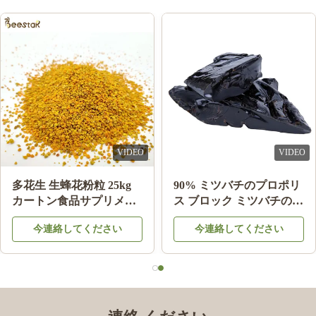
Daisy kokonato
D
Jan 16.2024
I’ve been buying beekeeping supplies from this company for over
a year, and I’m consistently impressed. The shipping speed is
incredible，which is crucial when I run low on hive tools or
frames. I’ve been a monthly repeat customer , restocking
foundation sheets and feeders regularly. It’s reassuring to know I
VIDEO
VIDEO
can count on both the products and the team behind them. If
you’re a beekeeper looking for reliable supplies, this is the place
多花生 生蜂花粉粒 25kg
90% ミツバチのプロポリ
to go.​
カートン食品サプリメン
ス ブロック ミツバチの製
ト
品 ミツバチの星から健康
今連絡してください
今連絡してください
のために
Yves Blanchette
Y
Jan 2.2023
Thanks to Mandy Liao for his excellent work It’s always a
pleasure to communicate with her. Excellent products quality and