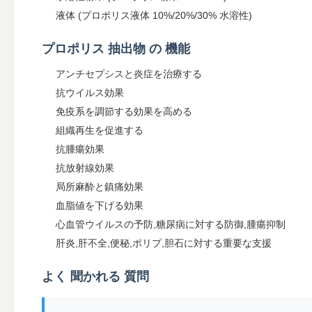
液体 (プロポリス液体 10%/20%/30% 水溶性)
プロポリス 抽出物 の 機能
アンチセプシスと炎症を治療する
抗ウイルス効果
免疫系を調節する効果を高める
組織再生を促進する
抗腫瘍効果
抗放射線効果
局所麻酔と鎮痛効果
血脂値を下げる効果
心血管ウイルスの予防,糖尿病に対する防御,腫瘍抑制
肝炎,肝不全,便秘,ポリプ,胆石に対する重要な支援
よく 聞かれる 質問