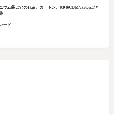
ウム袋ごとの1kgs、カートン、0.046CBM/cartonごと
袋
レード