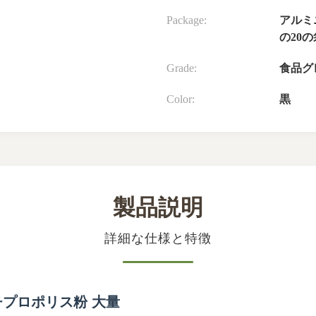
Package:
アルミニ
の20の
Grade:
食品グ
Color:
黒
製品説明
詳細な仕様と特徴
チプロポリス粉 大量