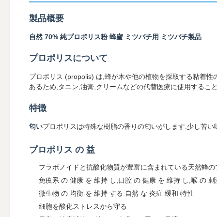
製品概要
自然 70% 純プロポリス粉 蜂蜜 ミツバチ用 ミツバチ製品
プロポリスについて
プロポリス (propolis) は,蜂が木や他の植物を採取す
あるため,タニン,油膏,クリームなどの代替医療に使用すること
特徴
匂い
プロポリスは特殊な樹脂の香りの匂いがします.少し苦い味と抽着
プロポリス の 益
フラボノイドと抗酸化物質が豊富に含まれている天然蜂の
免疫系 の 健康 を 維持 し,口腔 の 健康 を 維持 し,喉 の 刺
微生物 の 均衡 を 維持 する 自然 な 炎症 緩和 特性
細胞を酸化ストレスから守る