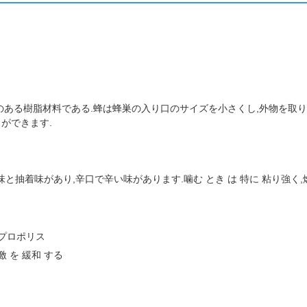
る粘着性のある樹脂材料である.蜂は蜂巣の入り口のサイズを小さくし,外物を
ができます.
味があり,辛口で辛い味があります.噛む とき は 特に 粘り強く,燃や す
プロポリス
激 を 緩和 する