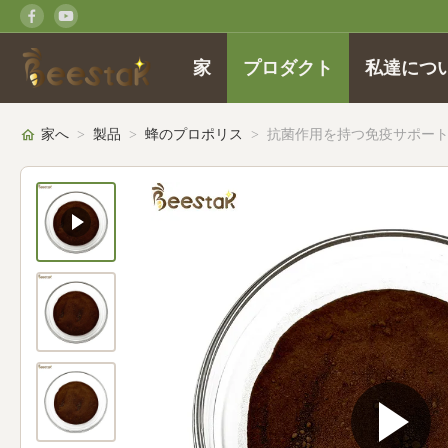
家
プロダクト
私達につ
家へ
>
製品
>
蜂のプロポリス
>
抗菌作用を持つ免疫サポート