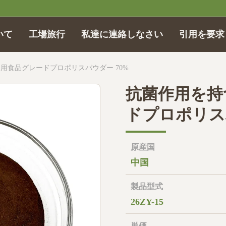
いて
工場旅行
私達に連絡しなさい
引用を要求
用食品グレードプロポリスパウダー 70%
抗菌作用を持
ドプロポリス
原産国
中国
製品型式
26ZY-15
単価