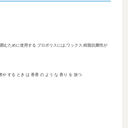
取り囲むために使用する.プロポリスには,ワックス,樹脂抗菌性が
る とき は 香香 の よう な 香り を 放つ.