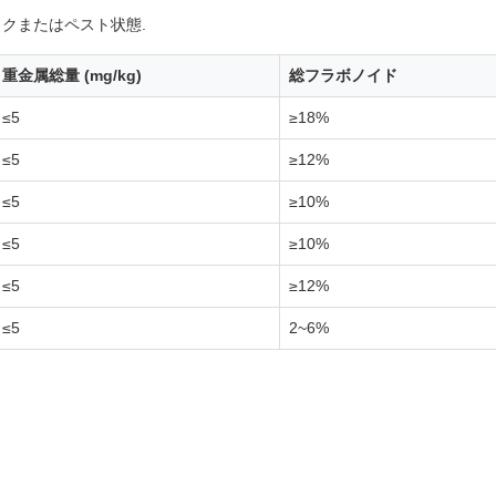
ックまたはペスト状態.
重金属総量 (mg/kg)
総フラボノイド
≤5
≥18%
≤5
≥12%
≤5
≥10%
≤5
≥10%
≤5
≥12%
≤5
2~6%