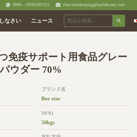
0086---18582997231
cherrybeekeeping@myldhoney.com
しなさい
ニュース
つ免疫サポート用食品グレー
パウダー 70%
ブランド名
Bee star
MOQ
50kgs
支払方法