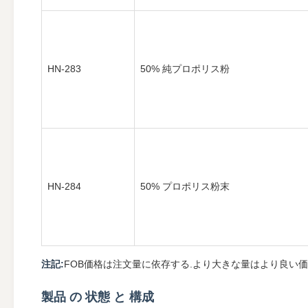
HN-283
50% 純プロポリス粉
HN-284
50% プロポリス粉末
注記:
FOB価格は注文量に依存する.より大きな量はより良い価
製品 の 状態 と 構成