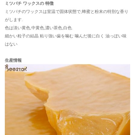
ミツバチ ワックスの 特徴
ミツバチのワックスは室温で固体状態で,蜂蜜と粉末の特別な香り
がします.
色は淡い黄色,中黄色,濃い茶色,白色.
細かい粒子の結晶 粘り強い歯を噛む 噛んだ後に白く 油っぽい味
はない
生産情報