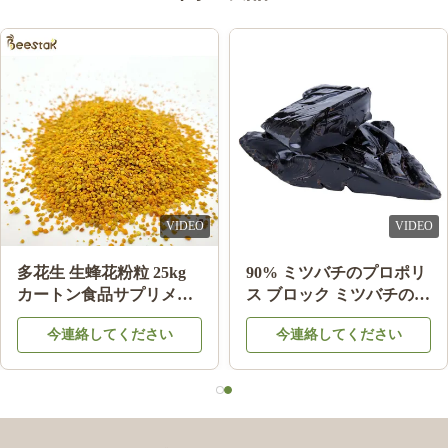
safiyah Maghrabi,
S
Dec 9.2024
افضل شركة تعاملت معها ✨
VIDEO
VIDEO
% オーガニック
多花生 生蜂花粉粒 25kg
90% ミツバ
ゼリー 自然
カートン食品サプリメン
ス ブロック 
ト
品 ミツバチ
ください
今連絡してください
今連絡して
のために