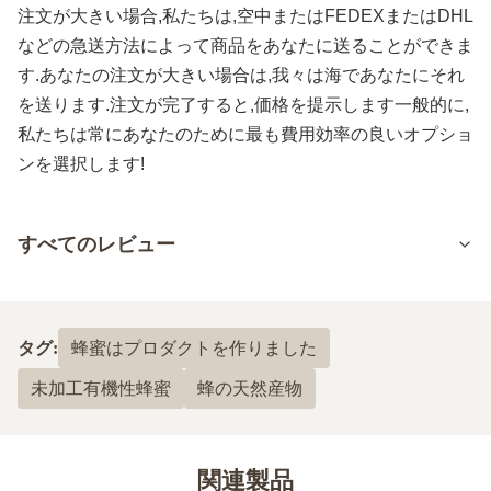
注文が大きい場合,私たちは,空中またはFEDEXまたはDHL
などの急送方法によって商品をあなたに送ることができま
す.あなたの注文が大きい場合は,我々は海であなたにそれ
を送ります.注文が完了すると,価格を提示します一般的に,
私たちは常にあなたのために最も費用効率の良いオプショ
ンを選択します!
すべてのレビュー
5.0
最近の50件のレビューに基づいて
タグ:
蜂蜜はプロダクトを作りました
5
100%
未加工有機性蜂蜜
蜂の天然産物
4
0
3
0
2
0
1
0
関連製品