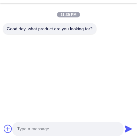
11:35 PM
Good day, what product are you looking for?
あなたのすばらしい蜂蜜の生命を賞賛する蜂の星
連絡 ください
アドレス:: 第21号 3階 建物1号 888号 ジロン道路 チェンドゥハ
イテクゾーン 中国
cherrybeekeeping@myldhoney.com
電話番号:: 0086---18582997231
Copyright © 2018-2026 BEE STAR TO GLORIFY YOUR WONDERFUL HONEY
LIFE. All Rights Reserved.