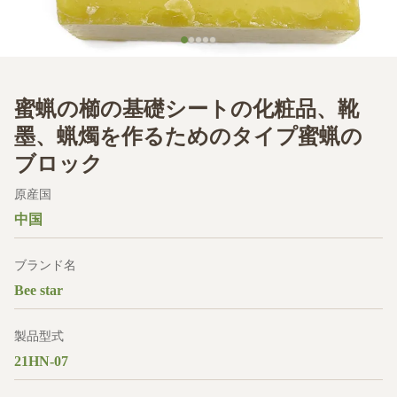
蜜蝋の櫛の基礎シートの化粧品、靴
墨、蝋燭を作るためのタイプ蜜蝋の
ブロック
原産国
中国
ブランド名
Bee star
製品型式
21HN-07