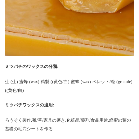
ミツバチのワックスの分類:
生 (生) 蜜蜂 (wax) 精製 ((黄色/白) 蜜蜂 (wax) ペレット/粒 (granule)
((黄色/白)
ミツバチワックスの適用:
ろうそく製作,靴/革/家具の磨き,化粧品/薬剤/食品用途,蜂蜜の葉の
基礎の毛穴シートを作る