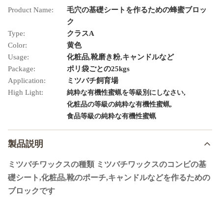
Product Name:
毛穴の基礎シートを作るための蜂蜜ブロッ
ク
Type:
クラスA
Color:
黄色
Usage:
化粧品,靴磨き粉,キャンドルなど
Package:
ポリ袋ごとの25kgs
Application:
ミツバチ飼育場
High Light:
,
純粋な有機性蜜蝋を等級別にしなさい
,
化粧品の等級の純粋な有機性蜜蝋
食品等級の純粋な有機性蜜蝋
製品説明
ミツバチワックスの種類 ミツバチワックスのコンビの基
礎シート,化粧品,靴のポーチ,キャンドルなどを作るための
ブロックです