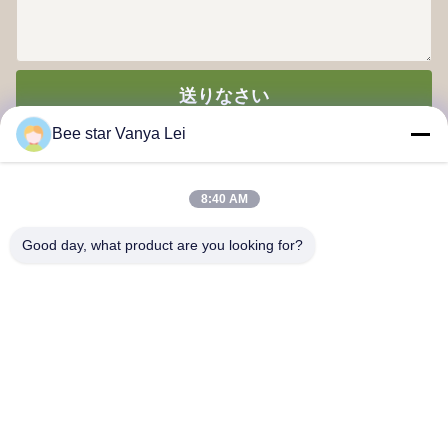
送りなさい
Bee star Vanya Lei
8:40 AM
Good day, what product are you looking for?
あなたのすばらしい蜂蜜の生命を賞賛する蜂の星
連絡 ください
アドレス:: 第21号 3階 建物1号 888号 ジロン道路 チェンドゥハ
イテクゾーン 中国
cherrybeekeeping@myldhoney.com