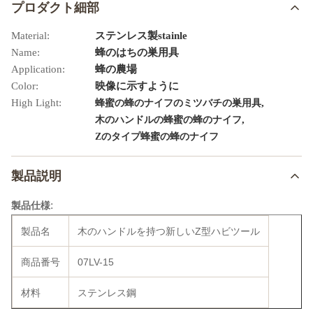
プロダクト細部
Material:
ステンレス製stainle
Name:
蜂のはちの巣用具
Application:
蜂の農場
Color:
映像に示すように
High Light:
,
蜂蜜の蜂のナイフのミツバチの巣用具
,
木のハンドルの蜂蜜の蜂のナイフ
Zのタイプ蜂蜜の蜂のナイフ
製品説明
:
製品仕様
製品名
木のハンドルを持つ新しいZ型ハビツール
商品番号
07LV-15
材料
ステンレス鋼