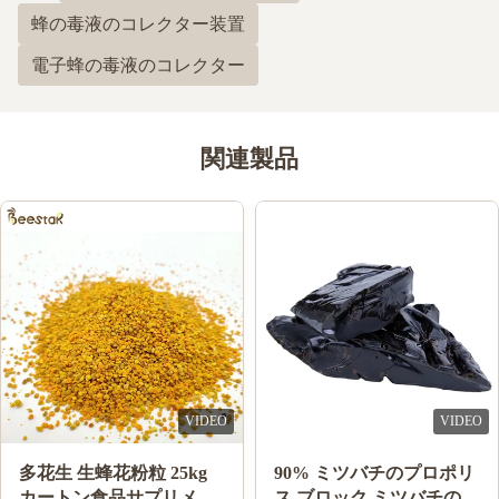
蜂の毒液のコレクター装置
電子蜂の毒液のコレクター
関連製品
VIDEO
VIDEO
中国からの天然蜂蜜 シダ
10-HDA 2% オーガニック
ー蜂蜜 100%天然蜂蜜製
新鮮 ローヤルゼリー 自然