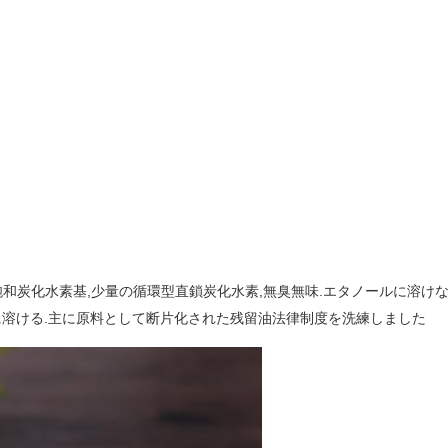
式飽和炭化水素基,少量の循環型直鎖炭化水素,無臭無味.エタノールに溶
に溶ける.主に原料として断片化された残留油法律制度を洗練しました