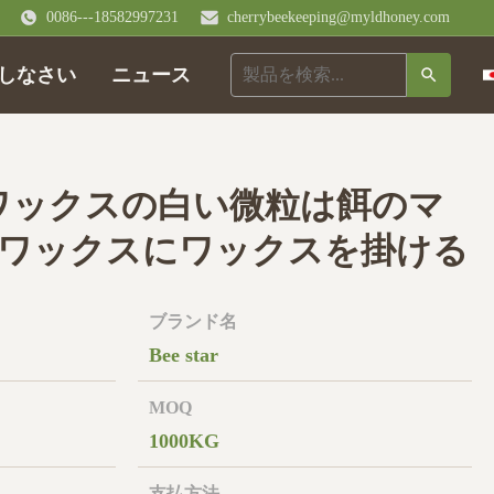
0086---18582997231
cherrybeekeeping@myldhoney.com
しなさい
ニュース
のワックスの白い微粒は餌のマ
ワックスにワックスを掛ける
ブランド名
Bee star
MOQ
1000KG
支払方法