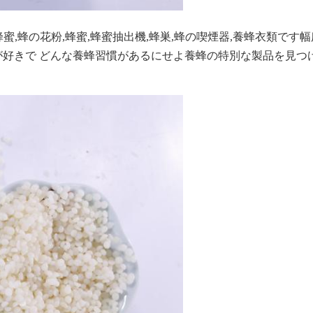
蜂蜜,蜂の花粉,蜂蜜,蜂蜜抽出機,蜂巣,蜂の喫煙器,養蜂衣類で
が好きで どんな養蜂習慣があるにせよ養蜂の特別な製品を見つ