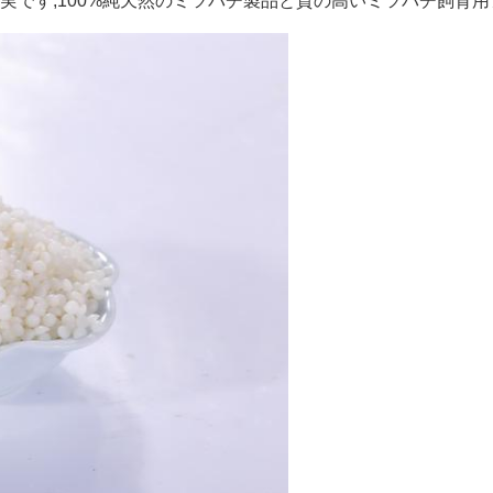
実です,100%純天然のミツバチ製品と質の高いミツバチ飼育用