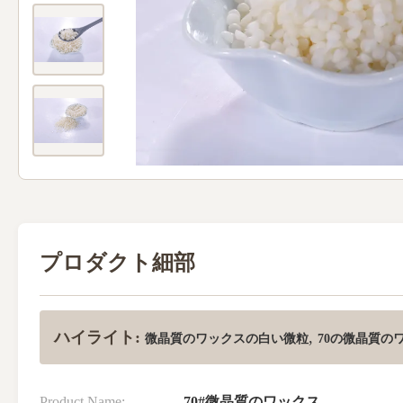
プロダクト細部
ハイライト:
,
微晶質のワックスの白い微粒
70の微晶質の
Product Name:
70#微晶質のワックス