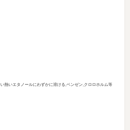
けない熱いエタノールにわずかに溶ける,ベンゼン,クロロホルム等