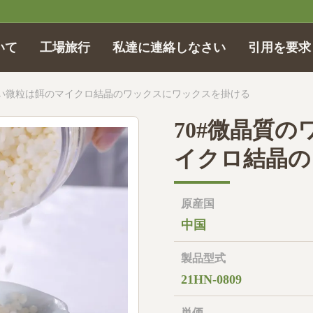
いて
工場旅行
私達に連絡しなさい
引用を要求
白い微粒は餌のマイクロ結晶のワックスにワックスを掛ける
70#微晶質
イクロ結晶の
原産国
中国
製品型式
21HN-0809
単価