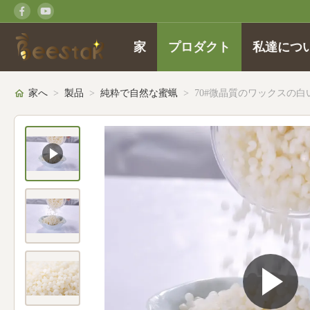
家
プロダクト
私達につ
家へ
>
製品
>
純粋で自然な蜜蝋
>
70#微晶質のワックスの