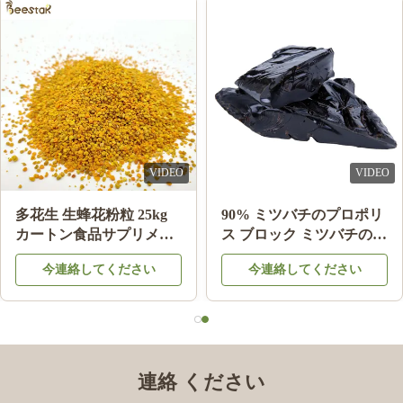
Jun 12.2024
I received the items, it's amazing, the quantity is very high, I will
make an order again very soon.
VIDEO
VIDEO
多花生 生蜂花粉粒 25kg
90% ミツバチのプロポリ
カートン食品サプリメン
ス ブロック ミツバチの製
ト
品 ミツバチの星から健康
今連絡してください
今連絡してください
のために
連絡 ください