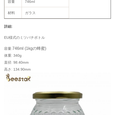
容量
746ml
材料
ガラス
詳細:
EU様式のミツバチボトル
746ml (1kgの蜂蜜)
容量:
体重: 340g
直径: 98.40mm
高さ: 134.90mm