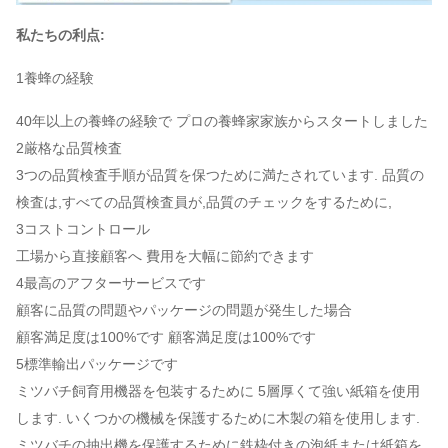
私たちの利点:
1養蜂の経験
40年以上の養蜂の経験で プロの養蜂家家族からスタートしました
2厳格な品質検査
3つの品質検査手順が品質を保つために満たされています. 品質の
検査は,すべての品質検査員が,品質のチェックをするために,
3コストコントロール
工場から直接顧客へ 費用を大幅に節約できます
4最高のアフターサービスです
顧客に品質の問題やパッケージの問題が発生した場合
顧客満足度は100%です 顧客満足度は100%です
5標準輸出パッケージです
ミツバチ飼育用機器を包装するために 5層厚くて強い紙箱を使用
します. いくつかの機械を保護するために木製の箱を使用します.
ミツバチの抽出機を保護するために鉄枠付きの泡紙または紙箱を