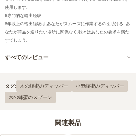
使用します..
6専門的な輸出経験
8年以上の輸出経験は,あなたがスムーズに作業するのを助ける. あ
なたが商品を送りたい場所に関係なく,我々はあなたの要求を満た
すでしょう.
すべてのレビュー
5.0
最近の50件のレビューに基づいて
タグ:
木の蜂蜜のディッパー
小型蜂蜜のディッパー
5
100%
木の蜂蜜のスプーン
4
0
3
0
2
0
1
0
関連製品
Alexander skyler
A