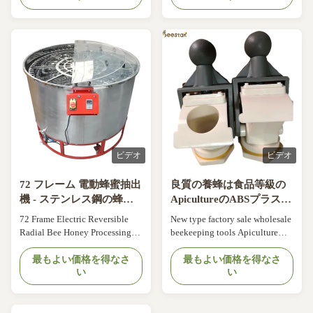
201SS for barrel +304SS for
304 stainless steel or 201
inner basket. 1. Add the 4
stainless steel, the stands of the
hinges on the lid of the honey
honey extractor are usually
extractor. 2. Change the plastic
made by stainless steel or red
honey gate to stainless steel
painting metal. Material
honey ...
different , ...
ビデオ
ビデオ
72 フレーム 電動蜂蜜抽出
良質の養蜂は食品等級の
機 - ステンレス鋼の蜂蜜
ApicultureのABSプラスチ
加工機
ック蜂蜜のゲートに用具
72 Frame Electric Reversible
New type factory sale wholesale
を使う
Radial Bee Honey Processing
beekeeping tools Apiculture
Machine Product Overview 72
ABS honey gate Quick Details
frame electric honey extractor -
最もよい価格を得なさ
Condition: New Warranty: 3
最もよい価格を得なさ
い
い
100% brand new & high quality
months Local Service Location:
food grade stainless steel
None Showroom Location:
construction. Designed for
None Video outgoing-
durability in apiculture with
inspection: Provided Machinery