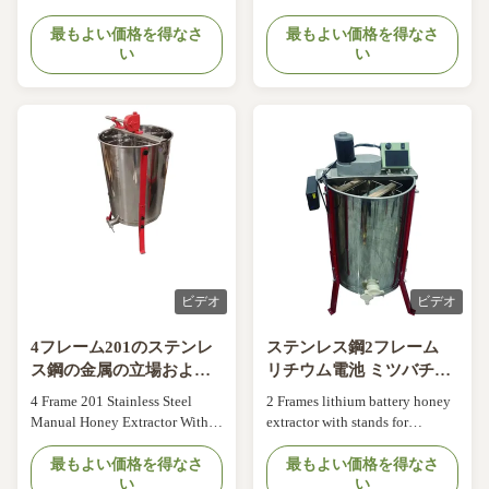
ツバチ ミツバチ ミツバチ
Beekeeping Equipment Product
beekeeping Description of
ミツバチ ミツバチ ミツバ
Overview Our 2-frame electric
最もよい価格を得なさ
Honey Extractor : Our honey
最もよい価格を得なさ
い
い
チ ミツバチ ミツバチ ミ
automatic radial honey
extractors are usually made by
processing machine is crafted
304 stainless steel or 201
ツバチ ミツバチ
from durable stainless steel for
stainless steel, the stands of the
long-lasting performance. The
honey extractor are usually
extractor features a 24-inch (61
made by stainless steel or red
cm) high drum with a 15-inch
painting metal. Material
(38 cm) ...
different , ...
ビデオ
ビデオ
4フレーム201のステンレ
ステンレス鋼2フレーム
ス鋼の金属の立場および
リチウム電池 ミツバチ農
SSの蜂蜜のゲートが付い
場用 ミツバチ抽出機
4 Frame 201 Stainless Steel
2 Frames lithium battery honey
ている手動蜂蜜の抽出器
Manual Honey Extractor With
extractor with stands for
Metal Stand And SS Honey Gate
beekeeping Description of
Specifications: Stainless
最もよい価格を得なさ
Honey Extractor : Our honey
最もよい価格を得なさ
い
い
steel,0.8mm thickness Manual,
extractors are usually made by