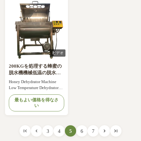
sealed bearings and premium
Test Report: Not Available
steel gears for quiet, smooth
Marketing Type: New Product
operation. ...
2020 Warranty of core ...
ビデオ
200KGを処理する蜂蜜の
脱水機機械低温の脱水機
の蜂蜜
Honey Dehydrator Machine
Low Temperature Dehydrator
Honey Processing Machines
200KG Product Specifications
最もよい価格を得なさ
い
Place of Origin China Model
Number 11HH-19 Applicable
Industries Farms, Home Use,
Retail, Beekeeper, household
restaurant Product name Honey
3
4
5
6
7
Processing Machine Honey