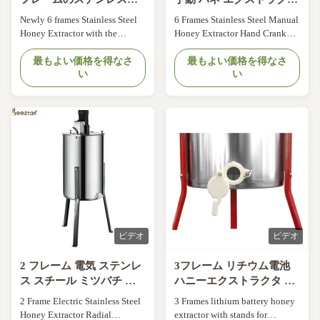
の蜂蜜の抽出器
ー 脚付き ハンド クラン
Newly 6 frames Stainless Steel
6 Frames Stainless Steel Manual
ク エクストラクター
Honey Extractor with the
Honey Extractor Hand Crank
special design Electric one
Extractor With Legs
Product details: Newly 6 frames
最もよい価格を得なさ
最もよい価格を得なさ
い
い
Electric Honey Extractor
Stainless steel, 0.8mm thickness
201SS for barrel +304SS for
inner basket 1. Add the 4 hinges
on the lid of the honey extractor
2. Change the plastic honey ...
ビデオ
ビデオ
2 フレーム 電気 ステンレ
3フレーム リチウム電池
ス スチール ミツバチ ミ
ハニーエクストラクタ ス
ツバチ 処理 機械 ミツバ
テンレス鋼
2 Frame Electric Stainless Steel
3 Frames lithium battery honey
チ ミツバチ ミツバチ ミ
Honey Extractor Radial
extractor with stands for