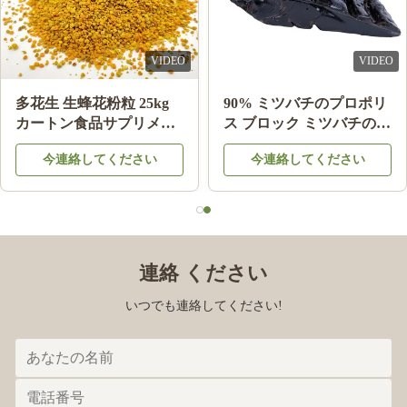
VIDEO
VIDEO
多花生 生蜂花粉粒 25kg
90% ミツバチのプロポリ
カートン食品サプリメン
ス ブロック ミツバチの製
ト
品 ミツバチの星から健康
今連絡してください
今連絡してください
のために
連絡 ください
いつでも連絡してください!