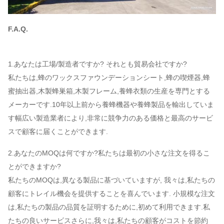
F.A.Q.
1.あなたは工場/製造者ですか? それとも貿易会社ですか?
私たちは,蜂のワックスファウンデーションシート,蜂の喫煙器,蜂
蜜抽出器,木製蜂巣箱,木製フレーム,養蜂衣類の生産を専門とする
メーカーです.10年以上前から養蜂機器や養蜂製品を輸出していま
す幅広い製造業者により,非常に競争力のある価格と最高のサービ
スで顧客に届くことができます.
2.あなたのMOQは何ですか?私たちは最初の小さな注文を得るこ
とができますか?
私たちのMOQは,異なる製品に基づいていますが, 我々は,私たちの
顧客にトレイル機会を提供することを喜んでいます. 小規模な注文
は,私たちの製品の品質を証明するために,初めて利用できます.私
たちの良いサービスさらに,我々は,私たちの顧客がコストを節約