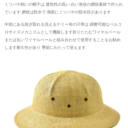
ミツバチ飼いの帽子は 透気性の高い 白い形状の網状素材で作られ
ています 網状は防水で 側面にミツバチの防水目があります
中部にある脱ぎ取れる洗えるテリー布の汗帯は 調整可能なベルコ
ロサイズメカニズムとして機能します折りたたむワイヤルベール
または丸いワイヤルベールと組み合わせて使用することをお勧め
します耐久性があり 季節にわたって使えます